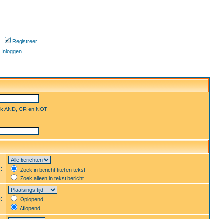
Registreer
Inloggen
uik AND, OR en NOT
n:
Zoek in bericht titel en tekst
Zoek alleen in tekst bericht
p:
Oplopend
Aflopend