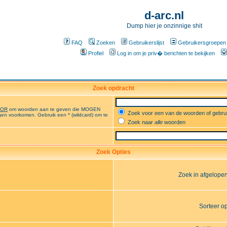
d-arc.nl
Dump hier je onzinnige shit
FAQ
Zoeken
Gebruikerslijst
Gebruikersgroepen
Profiel
Log in om je priv� berichten te bekijken
Zoek opdracht
OR
om woorden aan te geven die MOGEN
Zoek voor
een
van de woorden of gebr
en voorkomen. Gebruik een * (wildcard) om te
Zoek naar
alle
woorden
Zoek Opties
Zoek in afgelope
Sorteer o