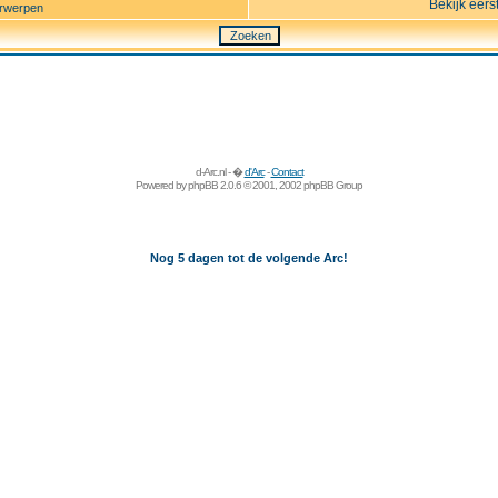
Bekijk eers
rwerpen
d-Arc.nl - �
d'Arc
-
Contact
Powered by
phpBB
2.0.6 © 2001, 2002 phpBB Group
Nog 5 dagen tot de volgende Arc!