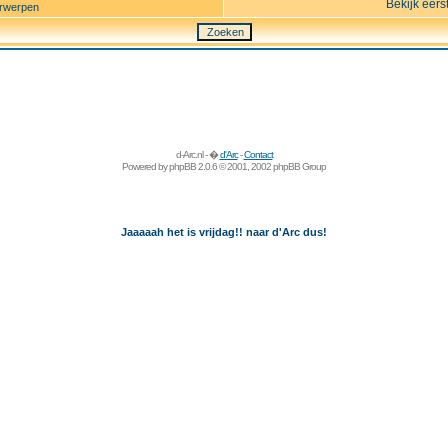
Bekijk eers
rwerpen
d-Arc.nl - �
d'Arc
-
Contact
Powered by
phpBB
2.0.6 © 2001, 2002 phpBB Group
Jaaaaah het is vrijdag!! naar d'Arc dus!