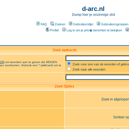
d-arc.nl
Dump hier je onzinnige shit
FAQ
Zoeken
Gebruikerslijst
Gebruikersgroepen
Profiel
Log in om je priv� berichten te bekijken
Zoek opdracht
OR
om woorden aan te geven die MOGEN
Zoek voor
een
van de woorden of gebr
en voorkomen. Gebruik een * (wildcard) om te
Zoek naar
alle
woorden
Zoek Opties
Zoek in afgelope
Sorteer o