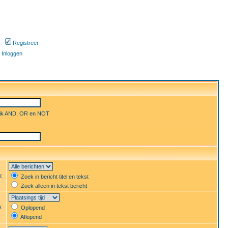
Registreer
Inloggen
uik AND, OR en NOT
n:
Zoek in bericht titel en tekst
Zoek alleen in tekst bericht
p:
Oplopend
Aflopend