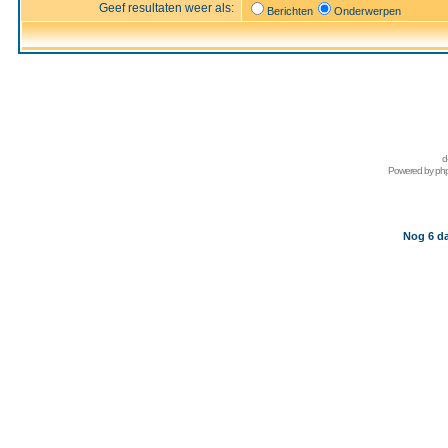
Geef resultaten weer als:
Berichten
Onderwerpen
d
Powered by
ph
Nog 6 da