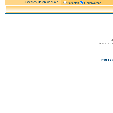
Geef resultaten weer als:
Berichten
Onderwerpen
d
Powered by
ph
Nog 1 da