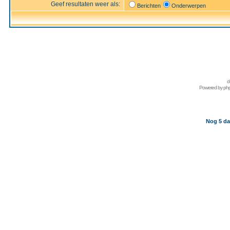
Geef resultaten weer als:
Berichten
Onderwerpen
d
Powered by
ph
Nog 5 da