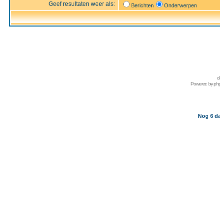
Geef resultaten weer als:
Berichten
Onderwerpen
d
Powered by
ph
Nog 6 da