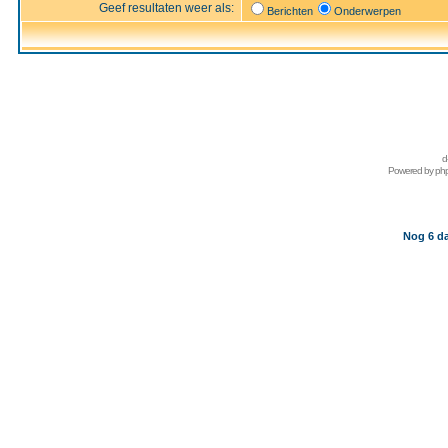
Geef resultaten weer als:
Berichten
Onderwerpen
d
Powered by
ph
Nog 6 da