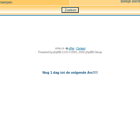
Bekijk eers
rwerpen
d-Arc.nl - �
d'Arc
-
Contact
Powered by
phpBB
2.0.6 © 2001, 2002 phpBB Group
Nog 1 dag tot de volgende Arc!!!!