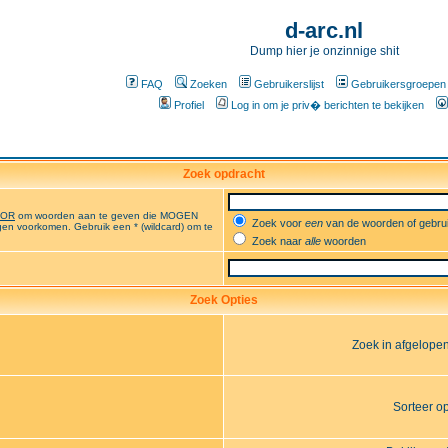
d-arc.nl
Dump hier je onzinnige shit
FAQ
Zoeken
Gebruikerslijst
Gebruikersgroepen
Profiel
Log in om je priv� berichten te bekijken
Zoek opdracht
OR
om woorden aan te geven die MOGEN
Zoek voor
een
van de woorden of gebr
en voorkomen. Gebruik een * (wildcard) om te
Zoek naar
alle
woorden
Zoek Opties
Zoek in afgelope
Sorteer o