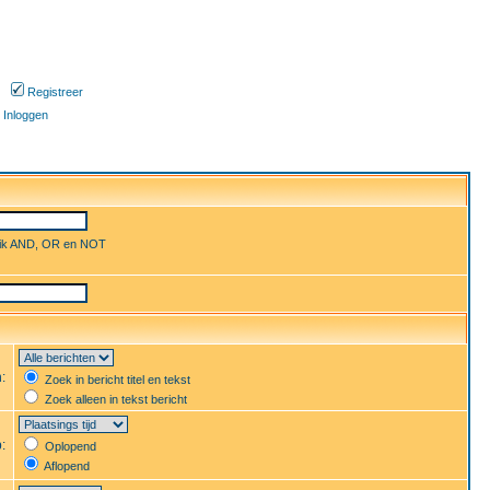
Registreer
Inloggen
uik AND, OR en NOT
n:
Zoek in bericht titel en tekst
Zoek alleen in tekst bericht
p:
Oplopend
Aflopend