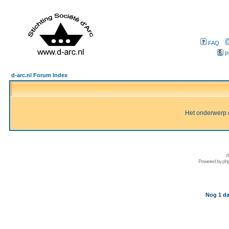
FAQ
P
d-arc.nl Forum Index
Het onderwerp d
d
Powered by
ph
Nog 1 da