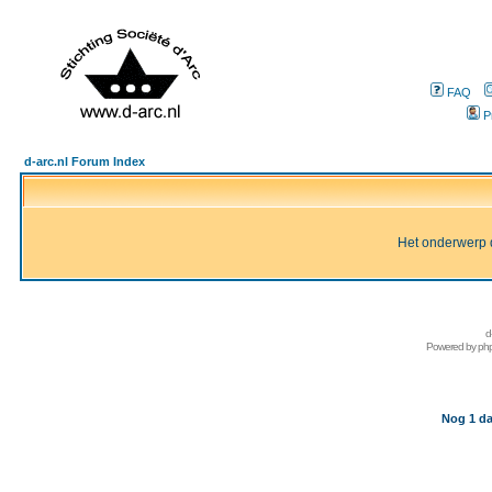
FAQ
P
d-arc.nl Forum Index
Het onderwerp d
d
Powered by
ph
Nog 1 da