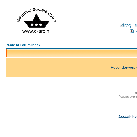
FAQ
P
d-arc.nl Forum Index
Het onderwerp d
d
Powered by
ph
Jaaaaah het