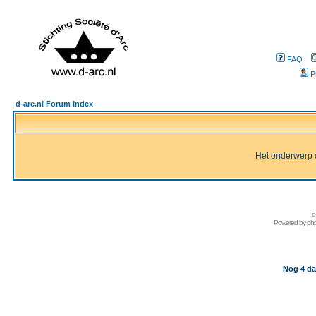
FAQ
P
d-arc.nl Forum Index
Het onderwerp d
d
Powered by
ph
Nog 4 da