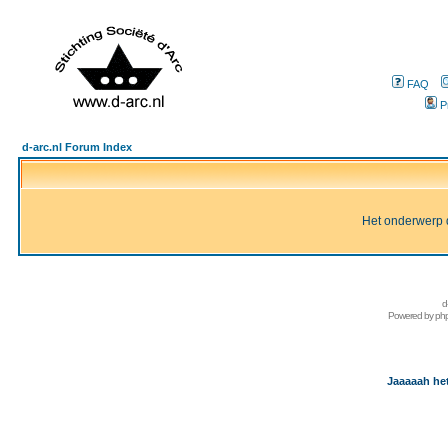
FAQ
P
d-arc.nl Forum Index
Het onderwerp d
d
Powered by
ph
Jaaaaah het