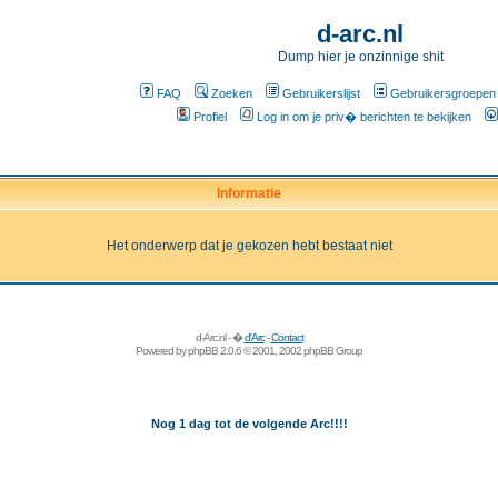
d-arc.nl
Dump hier je onzinnige shit
FAQ
Zoeken
Gebruikerslijst
Gebruikersgroepen
Profiel
Log in om je priv� berichten te bekijken
Informatie
Het onderwerp dat je gekozen hebt bestaat niet
d-Arc.nl - �
d'Arc
-
Contact
Powered by
phpBB
2.0.6 © 2001, 2002 phpBB Group
Nog 1 dag tot de volgende Arc!!!!