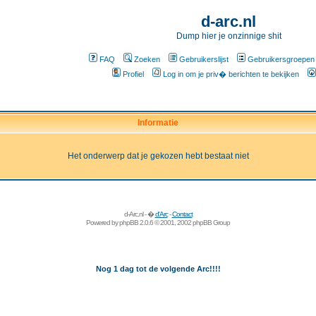
d-arc.nl
Dump hier je onzinnige shit
FAQ
Zoeken
Gebruikerslijst
Gebruikersgroepen
Profiel
Log in om je priv� berichten te bekijken
Informatie
Het onderwerp dat je gekozen hebt bestaat niet
d-Arc.nl - �
d'Arc
-
Contact
Powered by
phpBB
2.0.6 © 2001, 2002 phpBB Group
Nog 1 dag tot de volgende Arc!!!!