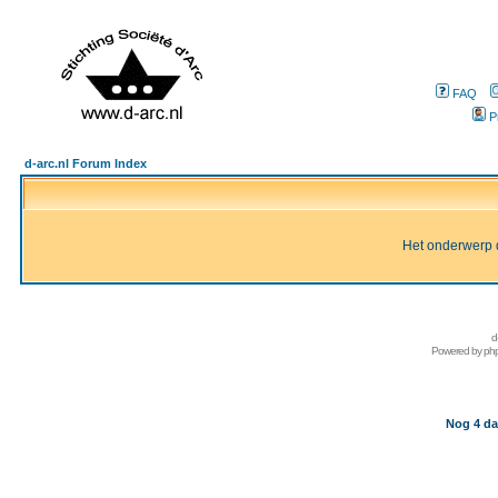
FAQ
P
d-arc.nl Forum Index
Het onderwerp d
d
Powered by
ph
Nog 4 da