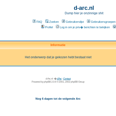
d-arc.nl
Dump hier je onzinnige shit
FAQ
Zoeken
Gebruikerslijst
Gebruikersgroepen
Profiel
Log in om je priv� berichten te bekijken
Informatie
Het onderwerp dat je gekozen hebt bestaat niet
d-Arc.nl - �
d'Arc
-
Contact
Powered by
phpBB
2.0.6 © 2001, 2002 phpBB Group
Nog 6 dagen tot de volgende Arc