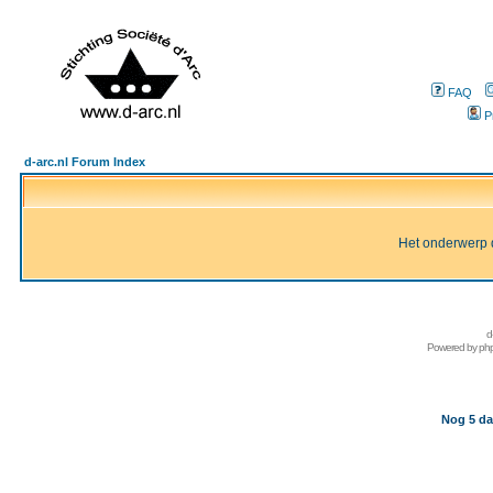
FAQ
P
d-arc.nl Forum Index
Het onderwerp d
d
Powered by
ph
Nog 5 da