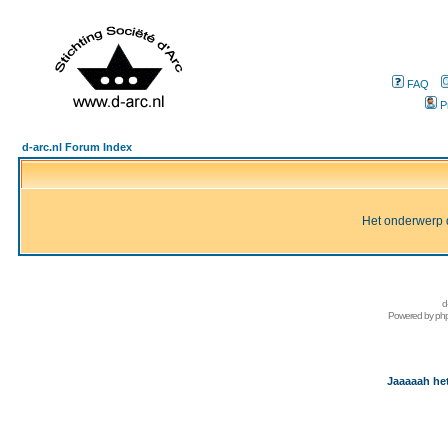
FAQ
P
d-arc.nl Forum Index
Het onderwerp d
d
Powered by
ph
Jaaaaah het