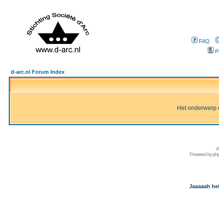
FAQ
P
d-arc.nl Forum Index
Het onderwerp d
d
Powered by
ph
Jaaaaah het