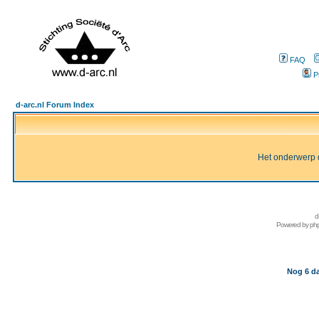
FAQ
P
d-arc.nl Forum Index
Het onderwerp d
d
Powered by
ph
Nog 6 da