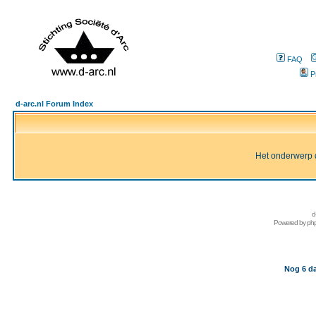
FAQ
P
d-arc.nl Forum Index
Het onderwerp d
d
Powered by
ph
Nog 6 da