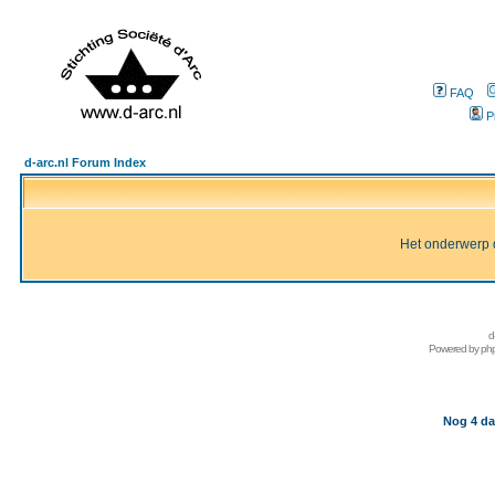
FAQ
P
d-arc.nl Forum Index
Het onderwerp d
d
Powered by
ph
Nog 4 da