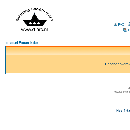
FAQ
P
d-arc.nl Forum Index
Het onderwerp d
d
Powered by
ph
Nog 4 da