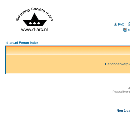
FAQ
P
d-arc.nl Forum Index
Het onderwerp d
d
Powered by
ph
Nog 1 da