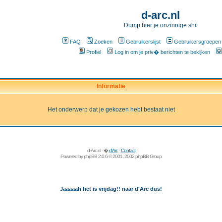
d-arc.nl
Dump hier je onzinnige shit
FAQ
Zoeken
Gebruikerslijst
Gebruikersgroepen
Profiel
Log in om je priv� berichten te bekijken
Informatie
Het onderwerp dat je gekozen hebt bestaat niet
d-Arc.nl - �
d'Arc
-
Contact
Powered by
phpBB
2.0.6 © 2001, 2002 phpBB Group
Jaaaaah het is vrijdag!! naar d'Arc dus!