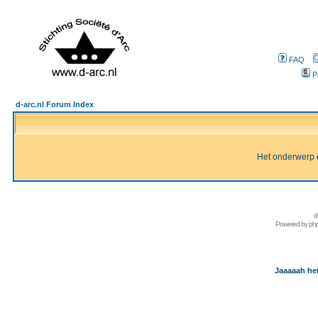
FAQ
P
d-arc.nl Forum Index
Het onderwerp d
d
Powered by
ph
Jaaaaah het