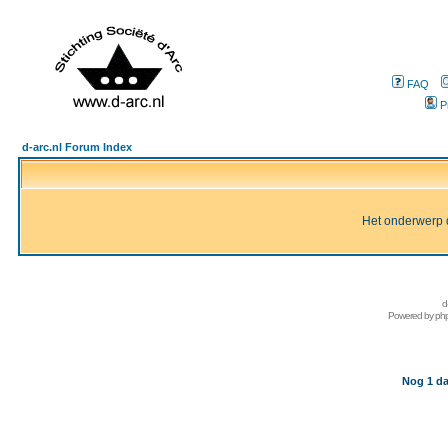
FAQ
P
d-arc.nl Forum Index
Het onderwerp d
d
Powered by
ph
Nog 1 da