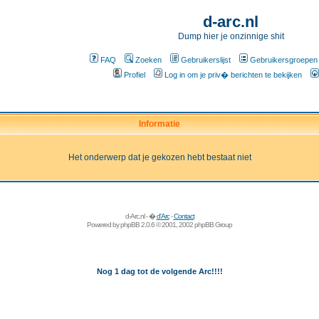
d-arc.nl
Dump hier je onzinnige shit
FAQ
Zoeken
Gebruikerslijst
Gebruikersgroepen
Profiel
Log in om je priv� berichten te bekijken
Informatie
Het onderwerp dat je gekozen hebt bestaat niet
d-Arc.nl - �
d'Arc
-
Contact
Powered by
phpBB
2.0.6 © 2001, 2002 phpBB Group
Nog 1 dag tot de volgende Arc!!!!