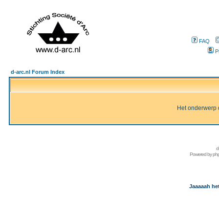
FAQ
P
d-arc.nl Forum Index
Het onderwerp d
d
Powered by
ph
Jaaaaah het