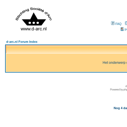
FAQ
P
d-arc.nl Forum Index
Het onderwerp d
d
Powered by
ph
Nog 4 da