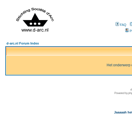
FAQ
P
d-arc.nl Forum Index
Het onderwerp d
d
Powered by
ph
Jaaaaah het