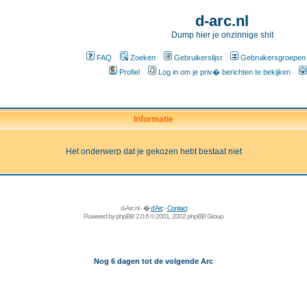
d-arc.nl
Dump hier je onzinnige shit
FAQ
Zoeken
Gebruikerslijst
Gebruikersgroepen
Profiel
Log in om je priv� berichten te bekijken
Informatie
Het onderwerp dat je gekozen hebt bestaat niet
d-Arc.nl - �
d'Arc
-
Contact
Powered by
phpBB
2.0.6 © 2001, 2002 phpBB Group
Nog 6 dagen tot de volgende Arc