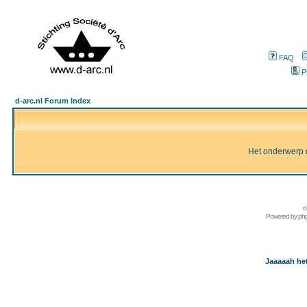
FAQ
P
d-arc.nl Forum Index
Het onderwerp d
d
Powered by
ph
Jaaaaah het