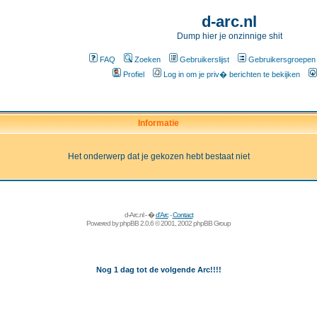
d-arc.nl
Dump hier je onzinnige shit
FAQ
Zoeken
Gebruikerslijst
Gebruikersgroepen
Profiel
Log in om je priv� berichten te bekijken
Informatie
Het onderwerp dat je gekozen hebt bestaat niet
d-Arc.nl - �
d'Arc
-
Contact
Powered by
phpBB
2.0.6 © 2001, 2002 phpBB Group
Nog 1 dag tot de volgende Arc!!!!