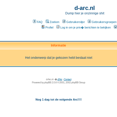
d-arc.nl
Dump hier je onzinnige shit
FAQ
Zoeken
Gebruikerslijst
Gebruikersgroepen
Profiel
Log in om je priv� berichten te bekijken
Informatie
Het onderwerp dat je gekozen hebt bestaat niet
d-Arc.nl - �
d'Arc
-
Contact
Powered by
phpBB
2.0.6 © 2001, 2002 phpBB Group
Nog 1 dag tot de volgende Arc!!!!