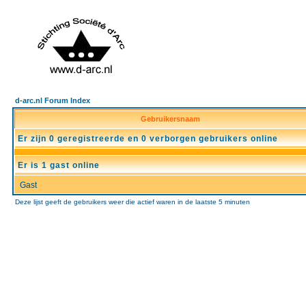
d-arc.nl Forum Index
Gebruikersnaam
Er zijn 0 geregistreerde en 0 verborgen gebruikers online
Er is 1 gast online
Gast
Deze lijst geeft de gebruikers weer die actief waren in de laatste 5 minuten