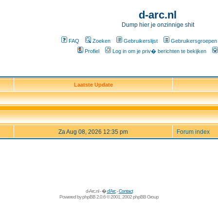
d-arc.nl
Dump hier je onzinnige shit
FAQ
Zoeken
Gebruikerslijst
Gebruikersgroepen
Profiel
Log in om je priv� berichten te bekijken
Laatste Update
Za Aug 08, 2026 12:35 pm
Forum index
d-Arc.nl - �
d'Arc
-
Contact
Powered by
phpBB
2.0.6 © 2001, 2002 phpBB Group