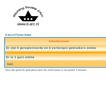
d-arc.nl Forum Index
Gebruikersnaam
Er zijn 0 geregistreerde en 0 verborgen gebruikers online
Er is 1 gast online
Gast
Deze lijst geeft de gebruikers weer die actief waren in de laatste 5 minuten