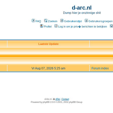
d-arc.nl
Dump hier je onzinnige shit
FAQ
Zoeken
Gebruikerslijst
Gebruikersgroepen
Profiel
Log in om je priv� berichten te bekijken
Laatste Update
Vr Aug 07, 2026 5:25 am
Forum index
d-Arc.nl - �
d'Arc
-
Contact
Powered by
phpBB
2.0.6 © 2001, 2002 phpBB Group