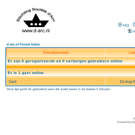
FAQ
P
d-arc.nl Forum Index
Gebruikersnaam
Laa
Er zijn 0 geregistreerde en 0 verborgen gebruikers online
Er is 1 gast online
Gast
Do Aug 0
Deze lijst geeft de gebruikers weer die actief waren in de laatste 5 minuten
d
Powered by
ph