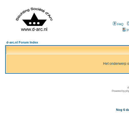
FAQ
P
d-arc.nl Forum Index
Het onderwerp of 
d
Powered by
ph
Nog 6 da