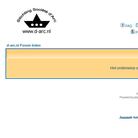
FAQ
P
d-arc.nl Forum Index
Het onderwerp of 
d
Powered by
ph
Jaaaaah het