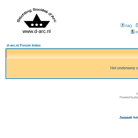
FAQ
P
d-arc.nl Forum Index
Het onderwerp of 
d
Powered by
ph
Jaaaaah het