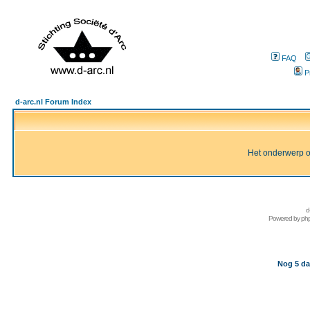
FAQ
P
d-arc.nl Forum Index
Het onderwerp of 
d
Powered by
ph
Nog 5 da