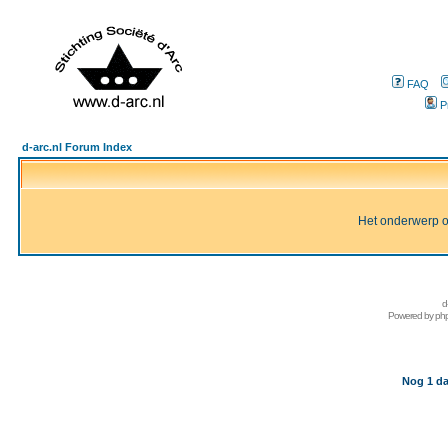
FAQ
P
d-arc.nl Forum Index
Het onderwerp of 
d
Powered by
ph
Nog 1 da