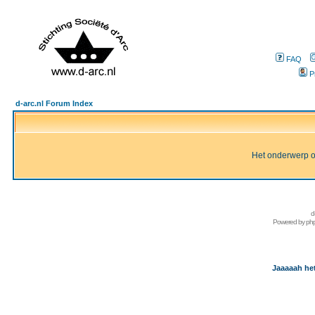
FAQ
P
d-arc.nl Forum Index
Het onderwerp of 
d
Powered by
ph
Jaaaaah het