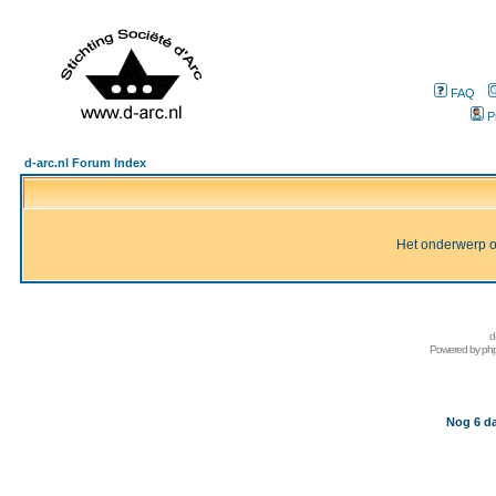
FAQ
P
d-arc.nl Forum Index
Het onderwerp of 
d
Powered by
ph
Nog 6 da