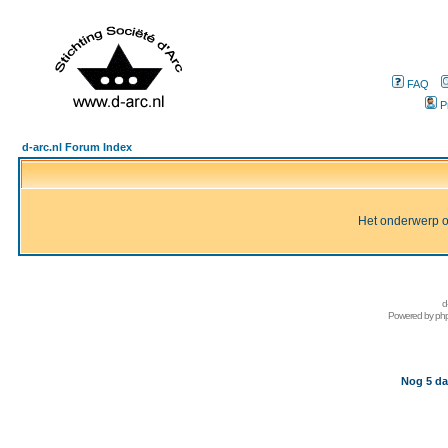
FAQ
P
d-arc.nl Forum Index
Het onderwerp of 
d
Powered by
ph
Nog 5 da