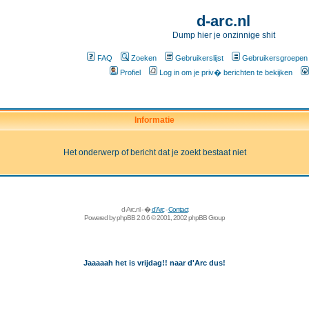
d-arc.nl
Dump hier je onzinnige shit
FAQ
Zoeken
Gebruikerslijst
Gebruikersgroepen
Profiel
Log in om je priv� berichten te bekijken
Informatie
Het onderwerp of bericht dat je zoekt bestaat niet
d-Arc.nl - �
d'Arc
-
Contact
Powered by
phpBB
2.0.6 © 2001, 2002 phpBB Group
Jaaaaah het is vrijdag!! naar d'Arc dus!