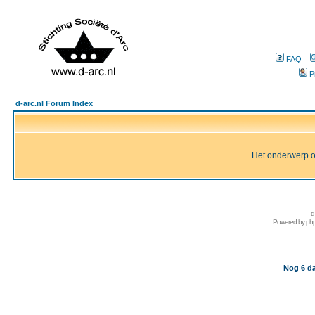
FAQ
P
d-arc.nl Forum Index
Het onderwerp of 
d
Powered by
ph
Nog 6 da