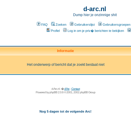
d-arc.nl
Dump hier je onzinnige shit
FAQ
Zoeken
Gebruikerslijst
Gebruikersgroepen
Profiel
Log in om je priv� berichten te bekijken
Informatie
Het onderwerp of bericht dat je zoekt bestaat niet
d-Arc.nl - �
d'Arc
-
Contact
Powered by
phpBB
2.0.6 © 2001, 2002 phpBB Group
Nog 5 dagen tot de volgende Arc!